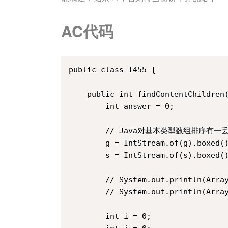
AC代码
public class T455 {

    public int findContentChildren(
        int answer = 0;

        // Java对基本类型数组排序有一丢
        g = IntStream.of(g).boxed()
        s = IntStream.of(s).boxed()
        // System.out.println(Array
        // System.out.println(Array
        int i = 0;
