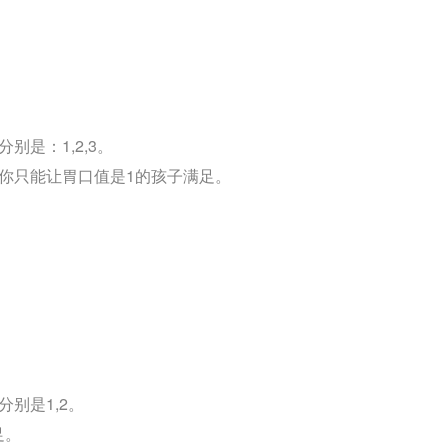
是：1,2,3。
你只能让胃口值是1的孩子满足。
别是1,2。
足。