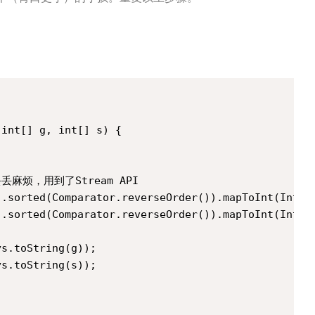
int[] g, int[] s) {

丢麻烦，用到了Stream API

.sorted(Comparator.reverseOrder()).mapToInt(Intege
.sorted(Comparator.reverseOrder()).mapToInt(Intege
s.toString(g));

s.toString(s));
