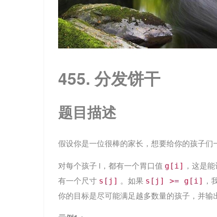
455. 分发饼干
题目描述
假设你是一位很棒的家长，想要给你的孩子们
对每个孩子 i，都有一个胃口值
，这是能
g[i]
有一个尺寸
。如果
，
s[j]
s[j] >= g[i]
你的目标是尽可能满足越多数量的孩子，并输