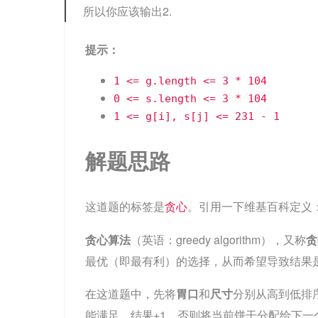
所以你应该输出2.
提示：
1 <= g.length <= 3 * 104
0 <= s.length <= 3 * 104
1 <= g[i], s[j] <= 231 - 1
解题思路
这道题的标签是
。引用一下维基百科定义
贪心
贪心算法
（英语：greedy algorithm），又称
贪
最优（即最有利）的选择，从而希望导致结果
在这道题中，先将
胃口
和
尺寸
分别从高到低排
能满足，结果+1，否则将当前饼干分配给下