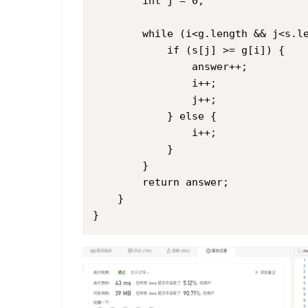
        int j = 0;

        while (i<g.length && j<s.le
            if (s[j] >= g[i]) {

                answer++;

                i++;

                j++;

            } else {

                i++;

            }

        }

        return answer;

    }
