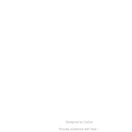
Designed by
CaiCai
Proudly published with Halo！