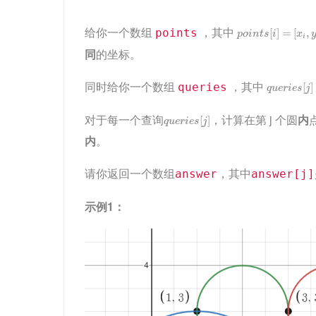
p
o
i
n
t
s
[
i
]
=
[
x
i
,
y
i
]
给你一个数组
，其中
points
[
]
=
[
,
p
o
i
n
t
s
i
x
i
同
的坐标。
q
u
e
r
i
e
s
[
j
]
同时给你一个数组
，其中
queries
[
]
q
u
e
r
i
e
s
j
q
u
e
r
i
e
s
[
j
]
对于每一个查询
，计算在第 j 个圆
内
[
]
q
u
e
r
i
e
s
j
内
。
请你返回一个数组
，其中
answer
answer[j]
示例1：