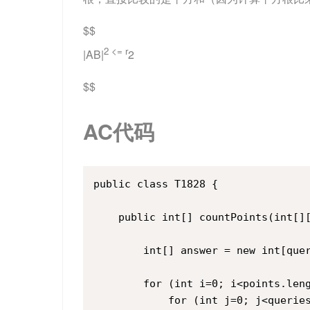
$$
2 <= r
|AB|
2
$$
AC代码
public class T1828 {

    public int[] countPoints(int[][
        int[] answer = new int[quer
        for (int i=0; i<points.leng
            for (int j=0; j<queries