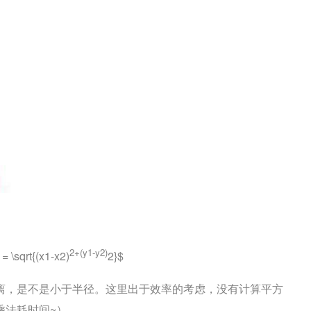
2+(y1-y2)
rt{(x1-x2)
2}$
离，是不是小于半径。这里出于效率的考虑，没有计算平方
乘法耗时间~）