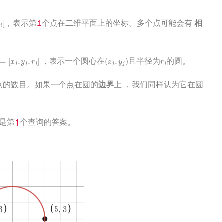
，表示第
个点在二维平面上的坐标。多个点可能会有
相
i
]
y
i
=
[
x
j
,
y
j
,
r
j
]
(
x
j
,
y
j
)
r
j
，表示一个圆心在
且半径为
的圆。
=
[
,
,
]
(
,
)
x
y
r
x
y
r
j
j
j
j
j
j
点的数目。如果一个点在圆的
边界
上 ，我们同样认为它在圆
是第
个查询的答案。
j