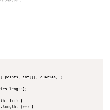
] points, int[][] queries) {

ies.length];

th; i++) {

.length; j++) {
